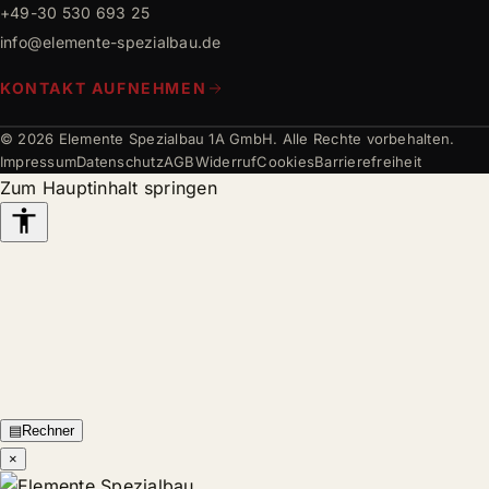
+49-30 530 693 25
info@elemente-spezialbau.de
KONTAKT AUFNEHMEN
© 2026 Elemente Spezialbau 1A GmbH. Alle Rechte vorbehalten.
Impressum
Datenschutz
AGB
Widerruf
Cookies
Barrierefreiheit
Zum Hauptinhalt springen
Barrierefreiheits-
Werkzeuge
▤
Rechner
×