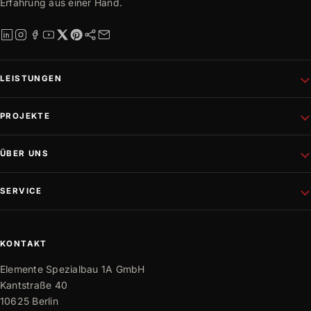
Erfahrung aus einer Hand.
LEISTUNGEN
Schlüsselfertiges Bauen
PROJEKTE
Rohbau
Altbausanierung
Aktuelle Projekte
ÜBER UNS
Wohnungsbau
Referenzen
Fassadenprojekte
Projektentwicklung
Unternehmen
SERVICE
Gewerbebau
Philosophie
Innen- und Außenausbau
Team
Mediathek
Trockenbau
Partner
Karriere
KONTAKT
Bauwissen
Elemente Spezialbau 1A GmbH
FAQ
Kantstraße 40
10625 Berlin