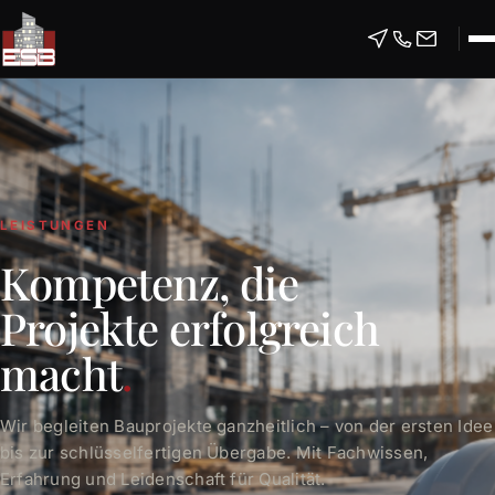
LEISTUNGEN
Kompetenz, die
Projekte erfolgreich
macht
.
Wir begleiten Bauprojekte ganzheitlich – von der ersten Idee
bis zur schlüsselfertigen Übergabe. Mit Fachwissen,
Erfahrung und Leidenschaft für Qualität.