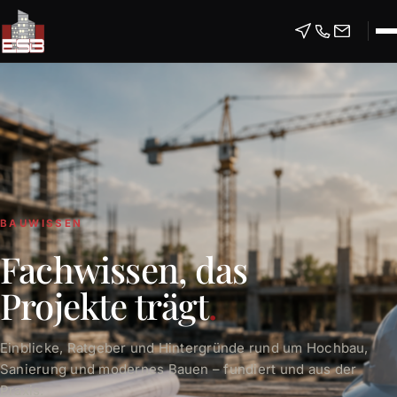
BAUWISSEN
Fachwissen, das
Projekte trägt
.
Einblicke, Ratgeber und Hintergründe rund um Hochbau,
Sanierung und modernes Bauen – fundiert und aus der
Praxis.