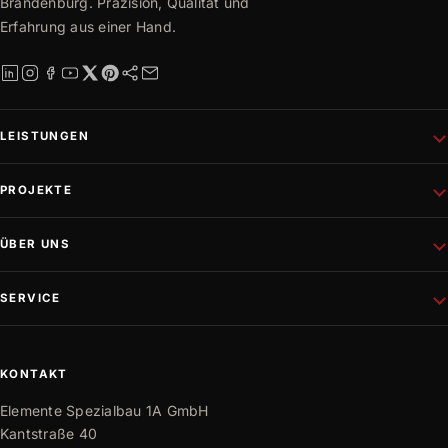
Brandenburg. Präzision, Qualität und
Erfahrung aus einer Hand.
LEISTUNGEN
Schlüsselfertiges Bauen
PROJEKTE
Rohbau
Altbausanierung
Aktuelle Projekte
ÜBER UNS
Wohnungsbau
Referenzen
Fassadenprojekte
Projektentwicklung
Unternehmen
SERVICE
Gewerbebau
Philosophie
Innen- und Außenausbau
Team
Mediathek
Trockenbau
Partner
Karriere
KONTAKT
Bauwissen
Elemente Spezialbau 1A GmbH
FAQ
Kantstraße 40