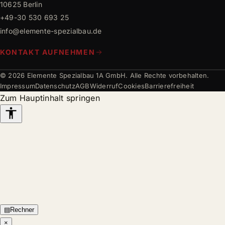
10625 Berlin
+49-30 530 693 25
info@elemente-spezialbau.de
KONTAKT AUFNEHMEN
© 2026 Elemente Spezialbau 1A GmbH. Alle Rechte vorbehalten.
Impressum
Datenschutz
AGB
Widerruf
Cookies
Barrierefreiheit
Zum Hauptinhalt springen
Barrierefreiheits-
Werkzeuge
▤
Rechner
×