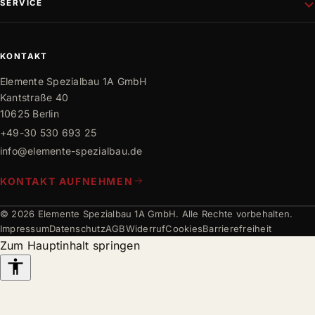
SERVICE
Gewerbebau
Philosophie
Innen- und Außenausbau
Team
Mediathek
Trockenbau
Partner
Karriere
KONTAKT
Bauwissen
Elemente Spezialbau 1A GmbH
FAQ
Kantstraße 40
10625 Berlin
+49-30 530 693 25
info@elemente-spezialbau.de
KONTAKT AUFNEHMEN
© 2026 Elemente Spezialbau 1A GmbH. Alle Rechte vorbehalten.
Impressum
Datenschutz
AGB
Widerruf
Cookies
Barrierefreiheit
Zum Hauptinhalt springen
Barrierefreiheits-
Werkzeuge