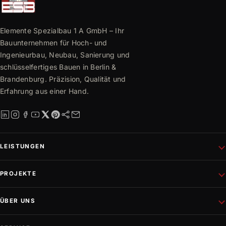
Elemente Spezialbau 1 A GmbH – Ihr
Bauunternehmen für Hoch- und
Ingenieurbau, Neubau, Sanierung und
schlüsselfertiges Bauen in Berlin &
Brandenburg. Präzision, Qualität und
Erfahrung aus einer Hand.
LEISTUNGEN
Schlüsselfertiges Bauen
PROJEKTE
Rohbau
Altbausanierung
Aktuelle Projekte
ÜBER UNS
Wohnungsbau
Referenzen
Fassadenprojekte
Projektentwicklung
Unternehmen