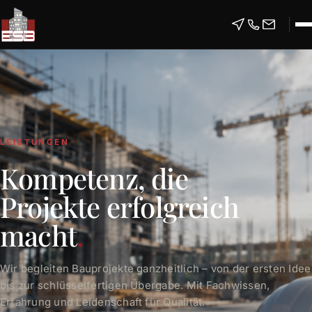
LEISTUNGEN
Kompetenz, die
Projekte erfolgreich
macht
.
Wir begleiten Bauprojekte ganzheitlich – von der ersten Idee
bis zur schlüsselfertigen Übergabe. Mit Fachwissen,
Erfahrung und Leidenschaft für Qualität.