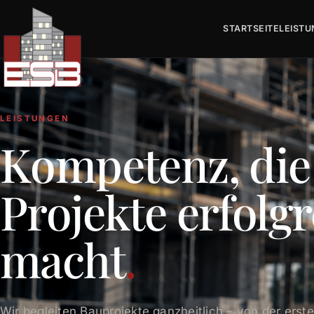
STARTSEITE
LEIST
LEISTUNGEN
Kompetenz, die
Projekte erfolg
macht
.
Wir begleiten Bauprojekte ganzheitlich – von der erste