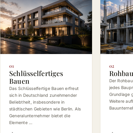
01
02
Schlüsselfertiges
Rohba
Bauen
Der Rohbau 
jedes Baupr
Das Schlüsselfertige Bauen erfreut
Grundlage g
sich in Deutschland zunehmender
Weitere auf
Beliebtheit, insbesondere in
Bauuntern
städtischen Gebieten wie Berlin. Als
Generalunternehmer bietet die
Elemente …