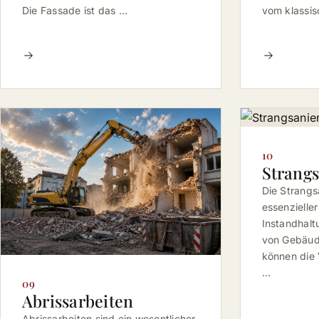
Die Fassade ist das …
vom klassi
10
Strang
Die Strangs
essenzieller
Instandhalt
von Gebäud
können die 
…
09
Abrissarbeiten
Abrissarbeiten sind ein wesentlicher