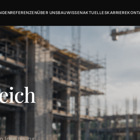
UNGEN
REFERENZEN
ÜBER UNS
BAUWISSEN
AKTUELLES
KARRIERE
KONT
reich
n Idee bis zur