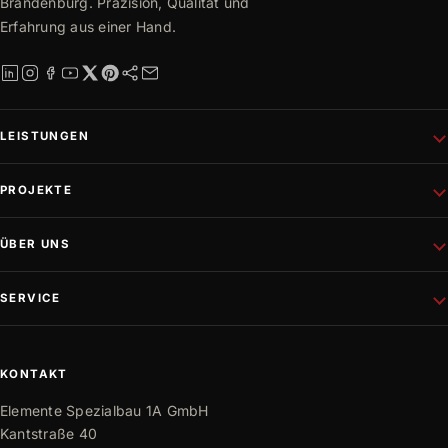
Brandenburg. Präzision, Qualität und
Erfahrung aus einer Hand.
LEISTUNGEN
Schlüsselfertiges Bauen
PROJEKTE
Rohbau
Altbausanierung
Aktuelle Projekte
ÜBER UNS
Wohnungsbau
Referenzen
Fassadenprojekte
Projektentwicklung
Unternehmen
SERVICE
Gewerbebau
Philosophie
Innen- und Außenausbau
Team
Mediathek
Trockenbau
Partner
Karriere
KONTAKT
Bauwissen
Elemente Spezialbau 1A GmbH
FAQ
Kantstraße 40