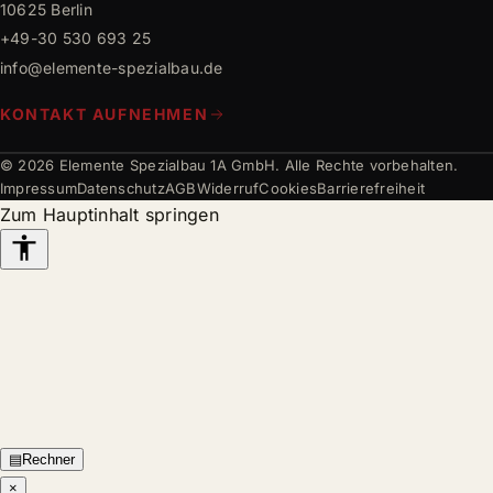
10625 Berlin
+49-30 530 693 25
info@elemente-spezialbau.de
KONTAKT AUFNEHMEN
© 2026 Elemente Spezialbau 1A GmbH. Alle Rechte vorbehalten.
Impressum
Datenschutz
AGB
Widerruf
Cookies
Barrierefreiheit
Zum Hauptinhalt springen
Barrierefreiheits-
Werkzeuge
▤
Rechner
×