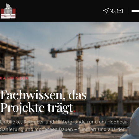
BAUWISSEN
Fachwissen, das
Projekte trägt
.
Einblicke, Ratgeber und Hintergründe rund um Hochbau,
Sanierung und modernes Bauen – fundiert und aus der
Praxis.