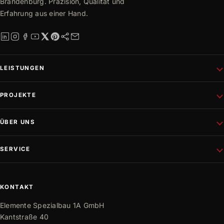
Brandenburg. Präzision, Qualität und
Erfahrung aus einer Hand.
LEISTUNGEN
Schlüsselfertiges Bauen
PROJEKTE
Rohbau
Altbausanierung
Aktuelle Projekte
ÜBER UNS
Wohnungsbau
Referenzen
Fassadenprojekte
Projektentwicklung
Unternehmen
SERVICE
Gewerbebau
Philosophie
Innen- und Außenausbau
Team
Mediathek
Trockenbau
Partner
Karriere
KONTAKT
Bauwissen
Elemente Spezialbau 1A GmbH
FAQ
Kantstraße 40