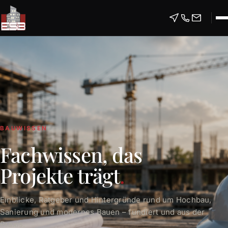
BAUWISSEN
Fachwissen, das
Projekte trägt
.
Einblicke, Ratgeber und Hintergründe rund um Hochbau,
Sanierung und modernes Bauen – fundiert und aus der
Praxis.