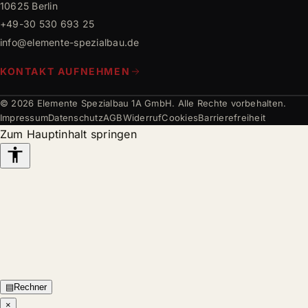
10625 Berlin
+49-30 530 693 25
info@elemente-spezialbau.de
KONTAKT AUFNEHMEN
© 2026 Elemente Spezialbau 1A GmbH. Alle Rechte vorbehalten.
Impressum
Datenschutz
AGB
Widerruf
Cookies
Barrierefreiheit
Zum Hauptinhalt springen
Barrierefreiheits-
Werkzeuge
▤
Rechner
×