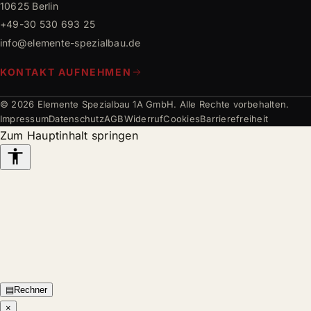
10625 Berlin
+49-30 530 693 25
info@elemente-spezialbau.de
KONTAKT AUFNEHMEN
© 2026 Elemente Spezialbau 1A GmbH. Alle Rechte vorbehalten.
Impressum
Datenschutz
AGB
Widerruf
Cookies
Barrierefreiheit
Zum Hauptinhalt springen
Barrierefreiheits-
Werkzeuge
▤
Rechner
×