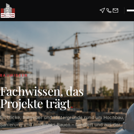
BAUWISSEN
Fachwissen, das
Projekte trägt
.
Einblicke, Ratgeber und Hintergründe rund um Hochbau,
Sanierung und modernes Bauen – fundiert und aus der
Praxis.