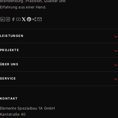
Brandenburg. Präzision, Qualität und
Erfahrung aus einer Hand.
LEISTUNGEN
Schlüsselfertiges Bauen
PROJEKTE
Rohbau
Altbausanierung
Aktuelle Projekte
ÜBER UNS
Wohnungsbau
Referenzen
Fassadenprojekte
Projektentwicklung
Unternehmen
SERVICE
Gewerbebau
Philosophie
Innen- und Außenausbau
Team
Mediathek
Trockenbau
Partner
Karriere
KONTAKT
Bauwissen
Elemente Spezialbau 1A GmbH
FAQ
Kantstraße 40