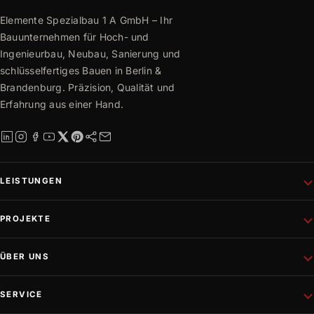
Elemente Spezialbau 1 A GmbH – Ihr
Bauunternehmen für Hoch- und
Ingenieurbau, Neubau, Sanierung und
schlüsselfertiges Bauen in Berlin &
Brandenburg. Präzision, Qualität und
Erfahrung aus einer Hand.
LEISTUNGEN
Schlüsselfertiges Bauen
PROJEKTE
Rohbau
Altbausanierung
Aktuelle Projekte
ÜBER UNS
Wohnungsbau
Referenzen
Fassadenprojekte
Projektentwicklung
Unternehmen
SERVICE
Gewerbebau
Philosophie