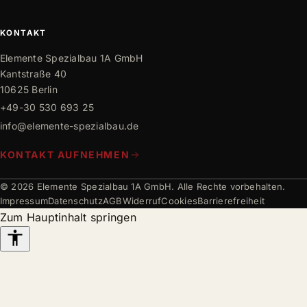
Innen- und Außenausbau
Team
Mediathek
Trockenbau
Partner
Karriere
KONTAKT
Bauwissen
Elemente Spezialbau 1A GmbH
FAQ
Kantstraße 40
10625 Berlin
+49-30 530 693 25
info@elemente-spezialbau.de
KONTAKT AUFNEHMEN
© 2026 Elemente Spezialbau 1A GmbH. Alle Rechte vorbehalten.
Impressum
Datenschutz
AGB
Widerruf
Cookies
Barrierefreiheit
Zum Hauptinhalt springen
Barrierefreiheits-
Werkzeuge