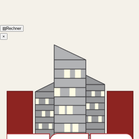
▤
Rechner
×