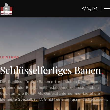
LEISTUNG
Schlüsselfertiges Bauen
.
Das Schlüsselfertige Bauen erfreut sich in Deutschland
zunehmender Beliebtheit, insbesondere in städtischen
Gebieten wie Berlin. Als Generalunternehmer bietet die
Elemente Spezialbau 1A GmbH eine umfassende Betreuung
Ihres Bauvorhabens – von der Planung über den Bau bis zur