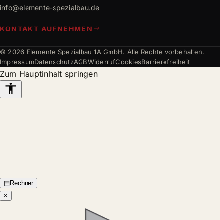
info@elemente-spezialbau.de
KONTAKT AUFNEHMEN
© 2026 Elemente Spezialbau 1A GmbH. Alle Rechte vorbehalten.
Impressum
Datenschutz
AGB
Widerruf
Cookies
Barrierefreiheit
Zum Hauptinhalt springen
Barrierefreiheits-
Werkzeuge
▤
Rechner
×