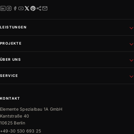
LEISTUNGEN
Schlüsselfertiges Bauen
PROJEKTE
Rohbau
Altbausanierung
Aktuelle Projekte
ÜBER UNS
Wohnungsbau
Referenzen
Fassadenprojekte
Projektentwicklung
Unternehmen
SERVICE
Gewerbebau
Philosophie
Innen- und Außenausbau
Team
Mediathek
Trockenbau
Partner
Karriere
KONTAKT
Bauwissen
Elemente Spezialbau 1A GmbH
FAQ
Kantstraße 40
10625 Berlin
+49-30 530 693 25