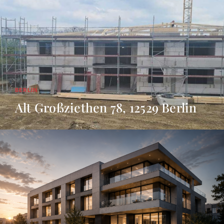
BERLIN
Alt Großziethen 78, 12529 Berlin