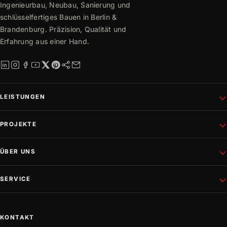
Ingenieurbau, Neubau, Sanierung und
schlüsselfertiges Bauen in Berlin &
Brandenburg. Präzision, Qualität und
Erfahrung aus einer Hand.
LEISTUNGEN
Schlüsselfertiges Bauen
PROJEKTE
Rohbau
Altbausanierung
Aktuelle Projekte
ÜBER UNS
Wohnungsbau
Referenzen
Fassadenprojekte
Projektentwicklung
Unternehmen
SERVICE
Gewerbebau
Philosophie
Innen- und Außenausbau
Team
Mediathek
Trockenbau
Partner
Karriere
KONTAKT
Bauwissen