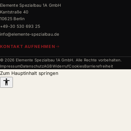
Elemente Spezialbau 1A GmbH
FAQ
Kantstraße 40
10625 Berlin
+49-30 530 693 25
info@elemente-spezialbau.de
KONTAKT AUFNEHMEN
© 2026 Elemente Spezialbau 1A GmbH. Alle Rechte vorbehalten.
Impressum
Datenschutz
AGB
Widerruf
Cookies
Barrierefreiheit
Zum Hauptinhalt springen
Barrierefreiheits-
Werkzeuge