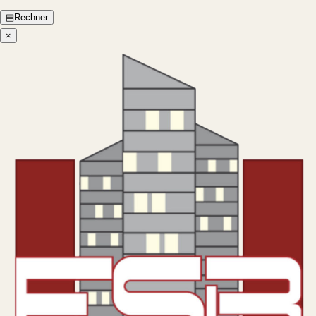
▤
Rechner
×