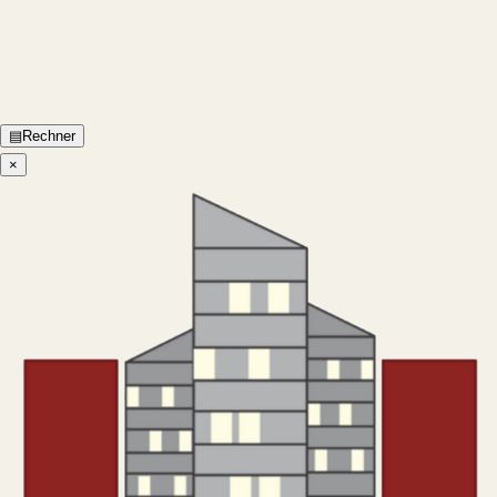
▤
Rechner
×