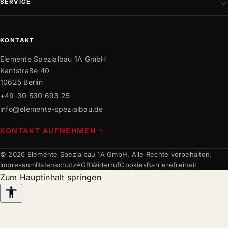
SERVICE
Gewerbebau
Philosophie
Innen- und Außenausbau
Team
Mediathek
Trockenbau
Partner
Karriere
KONTAKT
Bauwissen
Elemente Spezialbau 1A GmbH
FAQ
Kantstraße 40
10625 Berlin
+49-30 530 693 25
info@elemente-spezialbau.de
KONTAKT AUFNEHMEN
© 2026 Elemente Spezialbau 1A GmbH. Alle Rechte vorbehalten.
Impressum
Datenschutz
AGB
Widerruf
Cookies
Barrierefreiheit
Zum Hauptinhalt springen
Barrierefreiheits-
Werkzeuge