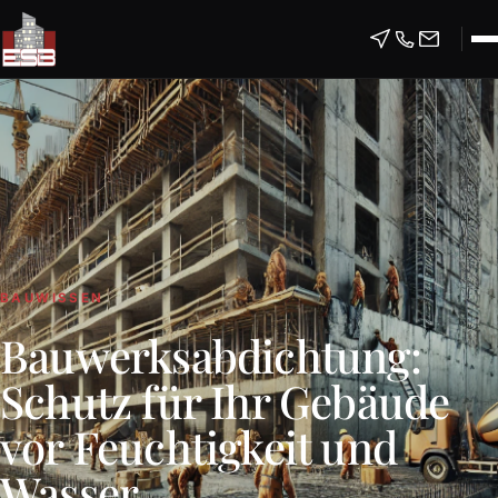
BAUWISSEN
Bauwerksabdichtung:
Schutz für Ihr Gebäude
vor Feuchtigkeit und
Wasser