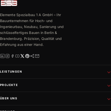
Elemente Spezialbau 1 A GmbH – Ihr
Bauunternehmen für Hoch- und
Ingenieurbau, Neubau, Sanierung und
schlüsselfertiges Bauen in Berlin &
Brandenburg. Präzision, Qualität und
Erfahrung aus einer Hand.
LEISTUNGEN
Schlüsselfertiges Bauen
PROJEKTE
Rohbau
Altbausanierung
Aktuelle Projekte
ÜBER UNS
Wohnungsbau
Referenzen
Fassadenprojekte
Projektentwicklung
Unternehmen