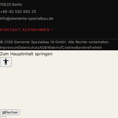
10625 Berlin
+49-30 530 693 25
info@elemente-spezialbau.de
KONTAKT AUFNEHMEN
© 2026 Elemente Spezialbau 1A GmbH. Alle Rechte vorbehalten.
Impressum
Datenschutz
AGB
Widerruf
Cookies
Barrierefreiheit
Zum Hauptinhalt springen
Barrierefreiheits-
Werkzeuge
▤
Rechner