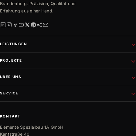
Brandenburg. Präzision, Qualität und
Erfahrung aus einer Hand.
LEISTUNGEN
Schlüsselfertiges Bauen
PROJEKTE
Rohbau
Altbausanierung
Aktuelle Projekte
ÜBER UNS
Wohnungsbau
Referenzen
Fassadenprojekte
Projektentwicklung
Unternehmen
SERVICE
Gewerbebau
Philosophie
Innen- und Außenausbau
Team
Mediathek
Trockenbau
Partner
Karriere
KONTAKT
Bauwissen
Elemente Spezialbau 1A GmbH
FAQ
Kantstraße 40