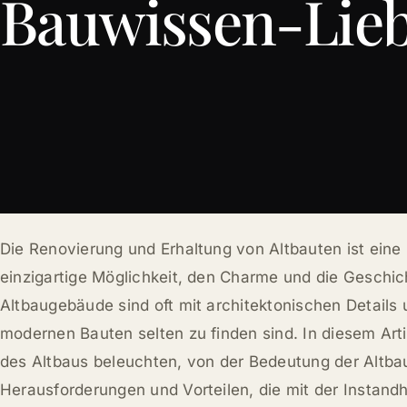
Bauwissen-Lie
Die Renovierung und Erhaltung von Altbauten ist ein
einzigartige Möglichkeit, den Charme und die Geschi
Altbaugebäude sind oft mit architektonischen Details 
modernen Bauten selten zu finden sind. In diesem Art
des Altbaus beleuchten, von der Bedeutung der Altbau
Herausforderungen und Vorteilen, die mit der Instan