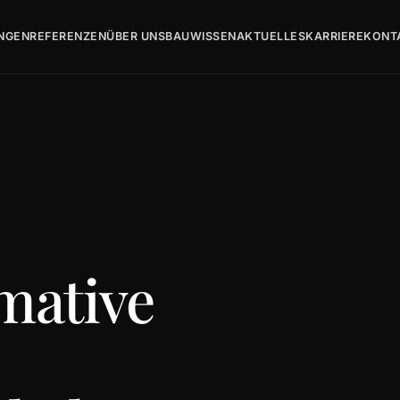
UNGEN
REFERENZEN
ÜBER UNS
BAUWISSEN
AKTUELLES
KARRIERE
KONT
imative