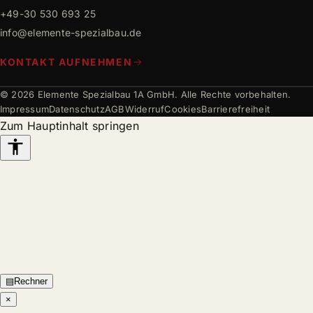
+49-30 530 693 25
info@elemente-spezialbau.de
KONTAKT AUFNEHMEN
© 2026 Elemente Spezialbau 1A GmbH. Alle Rechte vorbehalten.
Impressum
Datenschutz
AGB
Widerruf
Cookies
Barrierefreiheit
Zum Hauptinhalt springen
Barrierefreiheits-
Werkzeuge
▤
Rechner
×