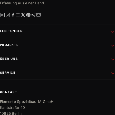
Erfahrung aus einer Hand.
LEISTUNGEN
Schlüsselfertiges Bauen
PROJEKTE
Rohbau
Altbausanierung
Aktuelle Projekte
ÜBER UNS
Wohnungsbau
Referenzen
Fassadenprojekte
Projektentwicklung
Unternehmen
SERVICE
Gewerbebau
Philosophie
Innen- und Außenausbau
Team
Mediathek
Trockenbau
Partner
Karriere
KONTAKT
Bauwissen
Elemente Spezialbau 1A GmbH
FAQ
Kantstraße 40
10625 Berlin